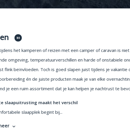
en parasols
Opstapjes
pen
80
tijdens het kamperen of reizen met een camper of caravan is niet 
de omgeving, temperatuurverschillen en harde of onstabiele on
st flink beïnvloeden. Toch is goed slapen juist tijdens je vakantie
voorbereiding én de juiste producten maak je van elke overnachti
nd je een ruim assortiment dat je kan helpen je nachtrust te bev
te slaapuitrusting maakt het verschil
fortabele slaapplek begint bij...
meer