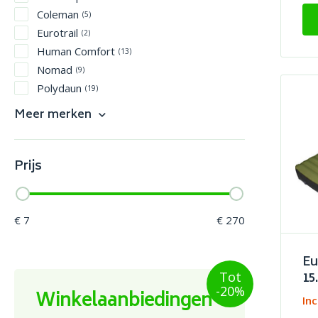
Coleman
(5)
Eurotrail
(2)
Human Comfort
(13)
Nomad
(9)
Polydaun
(19)
Travelsafe
(7)
Meer merken
Tristar
(1)
Vaude
(5)
Walra
Prijs
(8)
€ 7
€ 270
Eu
15
Tot
-20%
Winkelaanbiedingen
In