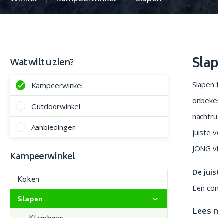
Sla
Wat wilt u zien?
Slapen 
Kampeerwinkel
onbeken
Outdoorwinkel
nachtru
Aanbiedingen
juiste 
JONG vi
Kampeerwinkel
De juis
Koken
Een com
Slapen
Lees 