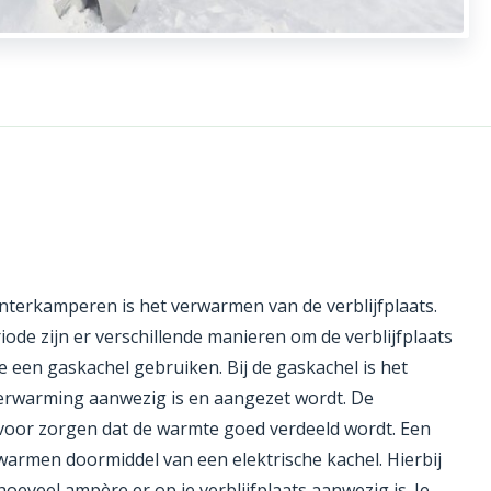
interkamperen is het verwarmen van de verblijfplaats.
ode zijn er verschillende manieren om de verblijfplaats
e een gaskachel gebruiken. Bij de gaskachel is het
verwarming aanwezig is en aangezet wordt. De
voor zorgen dat de warmte goed verdeeld wordt. Een
rwarmen doormiddel van een elektrische kachel. Hierbij
oeveel ampère er op je verblijfplaats aanwezig is. Je