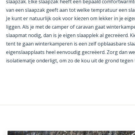
slaapzak. Elke slaapzak heeft een bepaald comfortwarm
van een slaapzak geeft aan tot welke tempratuur een sla
Je kunt er natuurlijk ook voor kiezen om lekker in je eig
liggen. Als je met de camper of caravan gaat winterkamp
slaapmat nodig, dan is je eigen slaapplek al gecreëerd. K
tent te gaan winterkamperen is een zelf opblaasbare slaa
eigenslaapplaats heel eenvoudig gecreëerd. Zorg dan wel
isolatiematje onderligt, om zo de kou uit de grond tegen