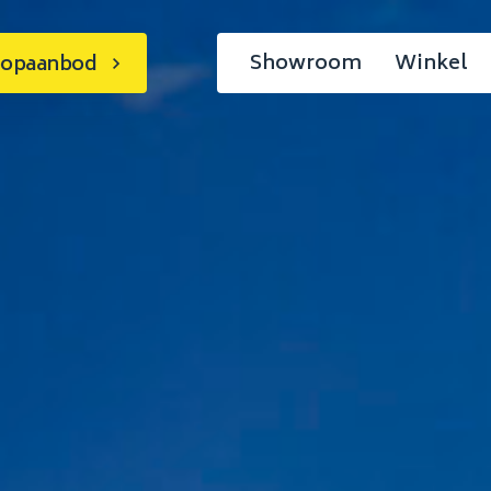
Showroom
Winkel
koopaanbod