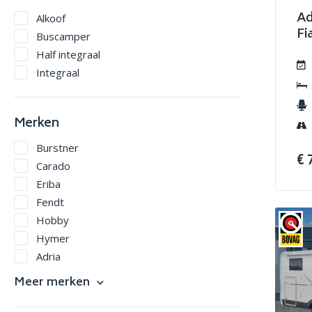
Ad
Alkoof
Fi
Buscamper
Half integraal
Integraal
Merken
Burstner
€ 
Carado
Eriba
Fendt
Hobby
Hymer
Adria
Carthago
Meer merken
Crosscamp
Dethleffs