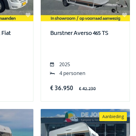
 Fiat
Burstner Averso 465 TS
2025
4 personen
€ 36.950
€ 42.230
Aanbieding