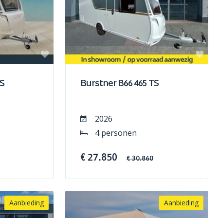
TS
Burstner B66 465 TS
2026
4 personen
€ 27.850
€ 30.860
Aanbieding
Aanbieding