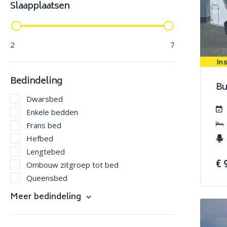
Slaapplaatsen
2
7
Bedindeling
Bu
Dwarsbed
Enkele bedden
Frans bed
Hefbed
Lengtebed
€ 
Ombouw zitgroep tot bed
Queensbed
Slaapdak
Meer bedindeling
Stapelbed
V-bed (Groot 2 persoons, éénvoudig te
betreden)