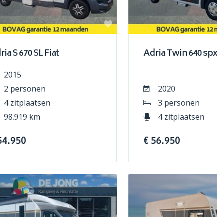
ria S 670 SL Fiat
Adria Twin 640 spx
2015
2 personen
2020
4 zitplaatsen
3 personen
98.919 km
4 zitplaatsen
54.950
€ 56.950