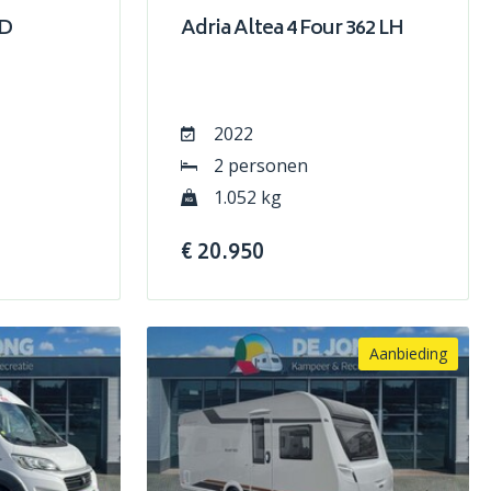
PD
Adria Altea 4 Four 362 LH
2022
2 personen
1.052 kg
€ 20.950
Aanbieding