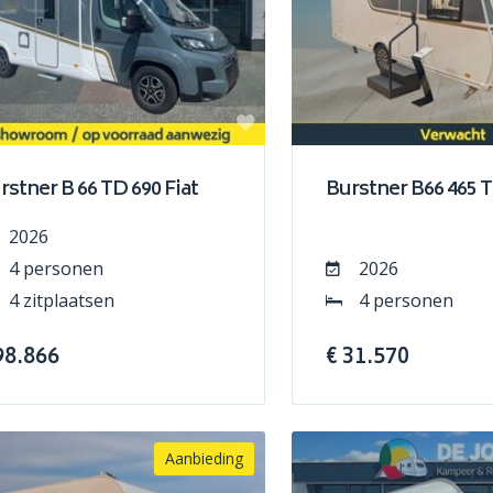
rstner B 66 TD 690 Fiat
Burstner B66 465 
2026
4 personen
2026
4 zitplaatsen
4 personen
98.866
€ 31.570
Aanbieding