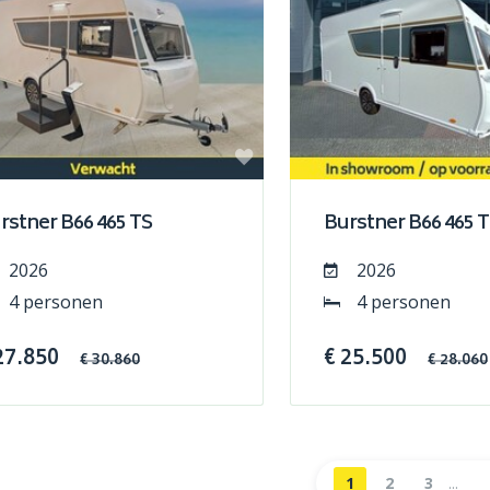
rstner B66 465 TS
Burstner B66 465 
2026
2026
4 personen
4 personen
27.850
€ 25.500
€ 30.860
€ 28.060
1
2
3