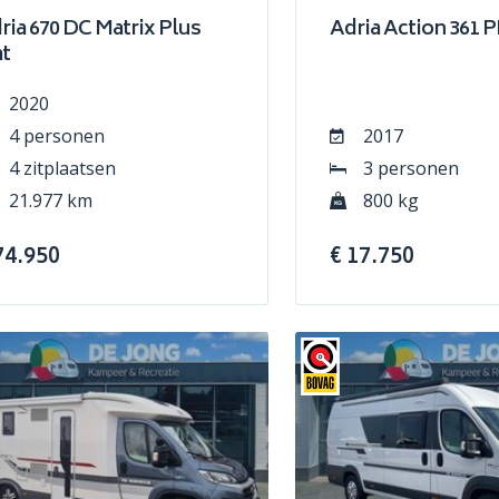
ria 670 DC Matrix Plus
Adria Action 361 
at
2020
4 personen
2017
4 zitplaatsen
3 personen
21.977 km
800 kg
74.950
€ 17.750