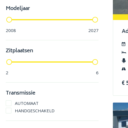
Kabe
Modeljaar
Kip
Knaus
Kulba
Ad
2008
2027
Laika
Lmc
Zitplaatsen
PÖssl
Rapido
Sprite
2
6
Tabbert
Volkswagen
€ 
Transmissie
AUTOMAAT
HANDGESCHAKELD