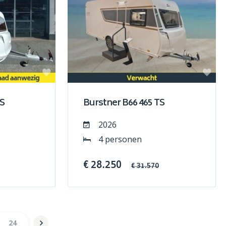
TS
Burstner B66 465 TS
2026
4 personen
€ 28.250
€ 31.570
24