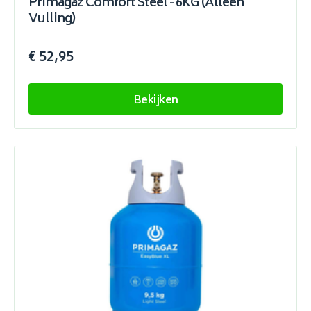
Primagaz Comfort Steel - 6KG (Alleen
Vulling)
€ 52,95
Bekijken