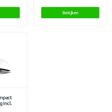
Bekijken
mpact
 Incl.