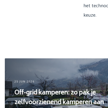
het technoc
keuze.
25 JUN 2026
Off-grid kamperen: zo pak je
zelfvoorzienend kamperen aan