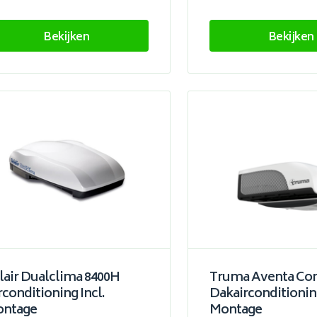
Bekijken
Bekijken
lair Dualclima 8400H
Truma Aventa Co
rconditioning Incl.
Dakairconditioning
ntage
Montage