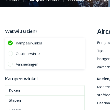
Airc
Wat wilt u zien?
Een goe
Kampeerwinkel
Tijdens
Outdoorwinkel
lastige
Aanbiedingen
vakanti
Kampeerwinkel
Koelen,
Moderne
Koken
stofdee
Slapen
Daarnaa