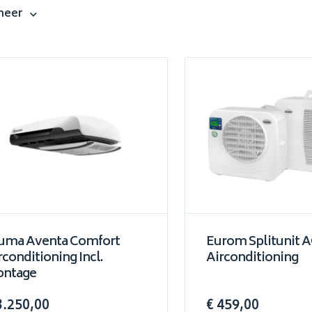
meer
uma Aventa Comfort
Eurom Splitunit 
rconditioning Incl.
Airconditioning
ntage
3.250,00
€ 459,00