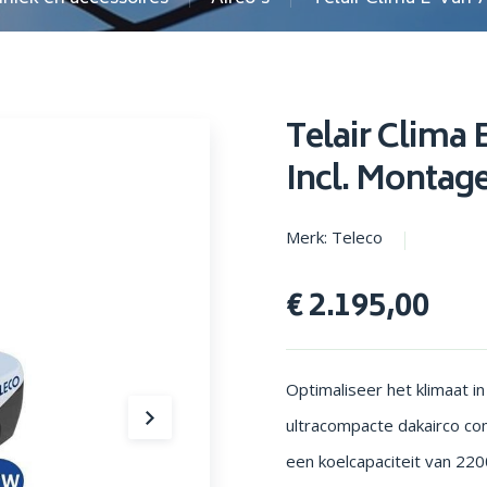
en parasols
Opstapjes
Telair Clima
Incl. Montag
Merk: Teleco
€ 2.195,00
Optimaliseer het klimaat 
ultracompacte dakairco co
een koelcapaciteit van 2