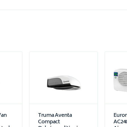
Van
Truma Aventa
Eurom
Compact
AC24