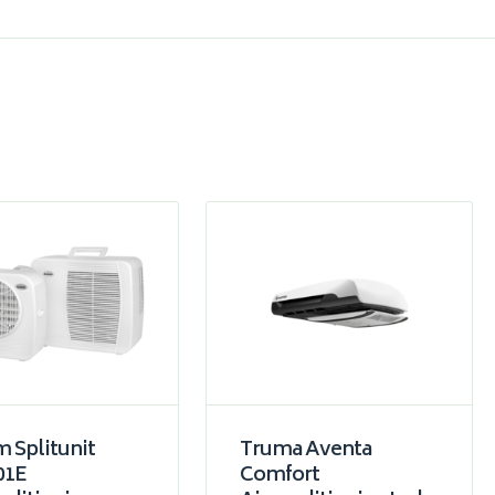
 Splitunit
Truma Aventa
01E
Comfort