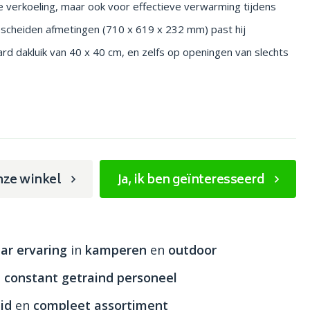
e verkoeling, maar ook voor effectieve verwarming tijdens
escheiden afmetingen (710 x 619 x 232 mm) past hij
d dakluik van 40 x 40 cm, en zelfs op openingen van slechts
nze winkel
Ja, ik ben geïnteresseerd
ar ervaring
in
kamperen
en
outdoor
n
constant getraind personeel
id
en
compleet assortiment