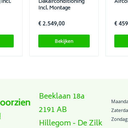
Incl.
Dakairconditioning
Airco
Incl. Montage
€ 2.549,00
€ 459
Bekijken
Beeklaan 18a
voorzien
Maandag
2191 AB
Zaterd
!
Zondag
Hillegom - De Zilk