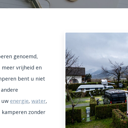
mperen genoemd,
 meer vrijheid en
mperen bent u niet
f andere
or uw
energie
,
water
,
el kamperen zonder