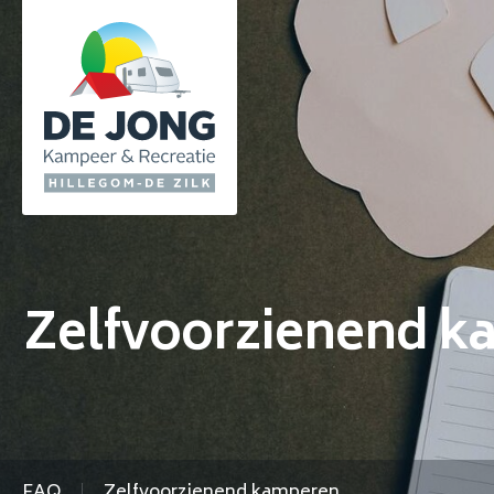
Zelfvoorzienend k
FAQ
Zelfvoorzienend kamperen