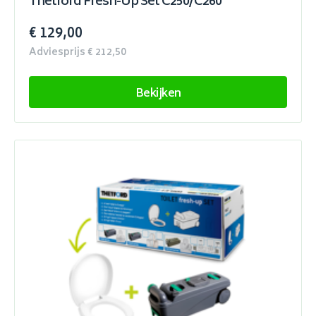
Thetford Fresh-Up Set C250/C260
€ 129,00
Adviesprijs € 212,50
Bekijken