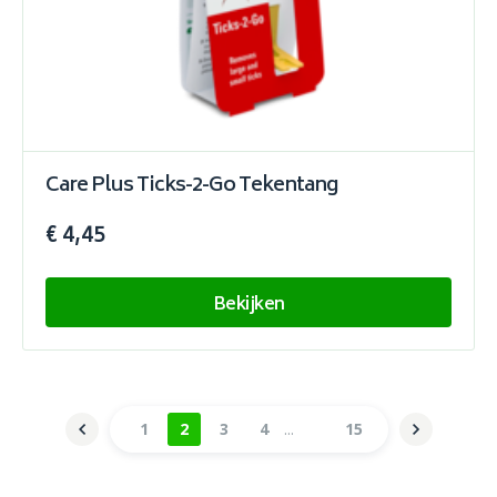
Care Plus Ticks-2-Go Tekentang
€ 4,45
Bekijken
1
2
3
4
15