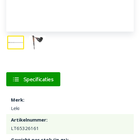
Specificaties
Merk:
Leki
Artikelnummer:
LT65326161
Gewicht per stok (in gr):