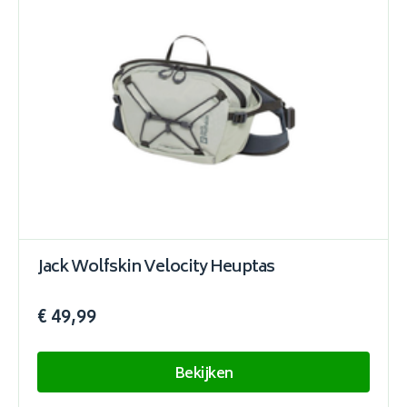
Jack Wolfskin Velocity Heuptas
€ 49,99
Bekijken