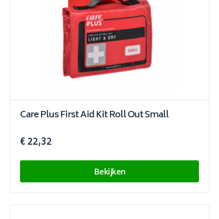
Care Plus First Aid Kit Roll Out Small
€ 22,32
Bekijken