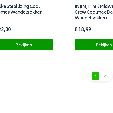
lke Stabilizing Cool
INJINJI Trail Midw
mes Wandelsokken
Crew Coolmax D
Wandelsokken
22,00
€ 18,99
Bekijken
Bekijken
1
2