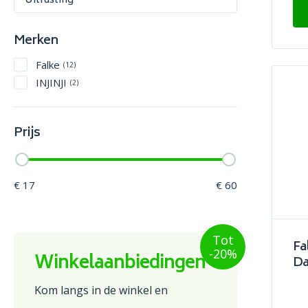
Uitrusting
Merken
Falke
(12)
INJINJI
(2)
Prijs
€ 17
€ 60
Tot
Fa
-20%
Winkelaanbiedingen
Da
Kom langs in de winkel en