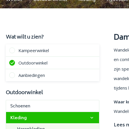
Dam
Wat wilt u zien?
Wandele
Kampeerwinkel
en comf
Outdoorwinkel
zijn sp
Aanbiedingen
wandeli
tijdens
Outdoorwinkel
Waar k
Schoenen
Wandels
Kleding
Lees 