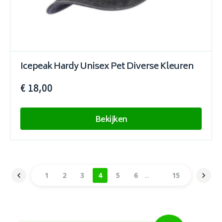
Icepeak Hardy Unisex Pet Diverse Kleuren
€ 18,00
Bekijken
1
2
3
4
5
6
15