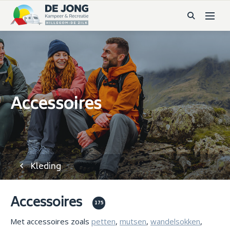
Accessoires
Kleding
Accessoires
175
Met accessoires zoals
petten
,
mutsen
,
wandelsokken
,