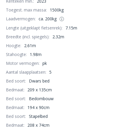
Kenteken min.:
2023
Toegest. max massa:
1500kg
Laadvermogen:
ca. 200kg
Lengte (uitgeklapt fietsenrek):
7.15m
Breedte (incl. spiegels):
2.32m
Hoogte:
2.61m
Stahoogte:
1.98m
Motor vermogen:
pk
Aantal slaapplaatsen:
5
Bed soort:
Dwars bed
Bedmaat:
209 x 135cm
Bed soort:
Bedombouw
Bedmaat:
194 x 90cm
Bed soort:
Stapelbed
Bedmaat:
208 x 74cm