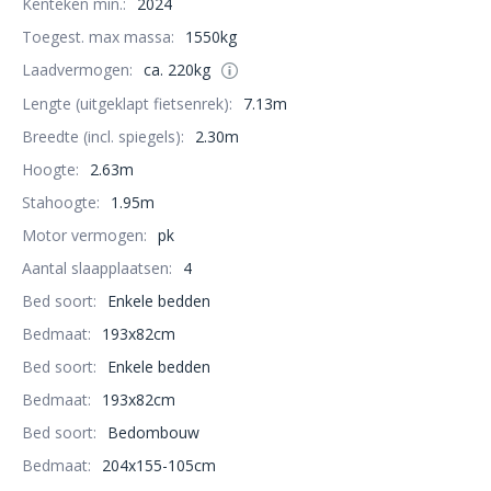
Kenteken min.:
2024
Toegest. max massa:
1550kg
Laadvermogen:
ca. 220kg
Lengte (uitgeklapt fietsenrek):
7.13m
Breedte (incl. spiegels):
2.30m
Hoogte:
2.63m
Stahoogte:
1.95m
Motor vermogen:
pk
Aantal slaapplaatsen:
4
Bed soort:
Enkele bedden
Bedmaat:
193x82cm
Bed soort:
Enkele bedden
Bedmaat:
193x82cm
Bed soort:
Bedombouw
Bedmaat:
204x155-105cm