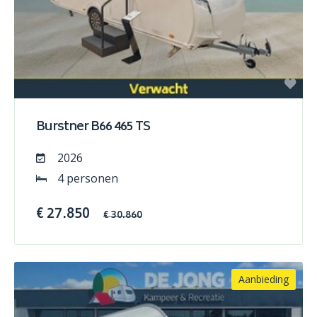
Burstner B66 465 TS
2026
4 personen
€ 27.850
€ 30.860
Aanbieding