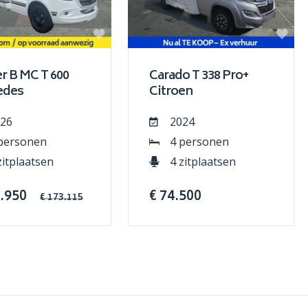
 B MC T 600
Carado T 338 Pro+
edes
Citroen
26
2024
personen
4 personen
zitplaatsen
4 zitplaatsen
4.950
€ 74.500
€ 173.115