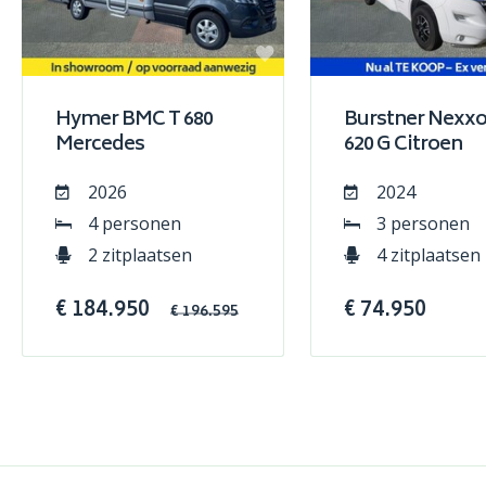
Hymer BMC T 680
Burstner Nexxo
Mercedes
620 G Citroen
2026
2024
4 personen
3 personen
2 zitplaatsen
4 zitplaatsen
€ 184.950
€ 74.950
€ 196.595