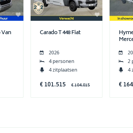
 Van
Carado T 448 Fiat
Hymer
Merc
2026
20
4 personen
2 
4 zitplaatsen
4 
€ 101.515
€ 16
€ 104.015