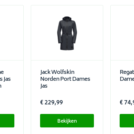
ne
Jack Wolfskin
Regat
 Jas
Norden Port Dames
Dame
n
Jas
€ 229,99
€ 74,
Bekijken