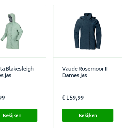
ta Blakesleigh
Vaude Rosemoor II
s Jas
Dames Jas
99
€ 159,99
Bekijken
Bekijken