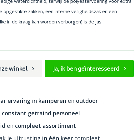
ledige waterdichtheid, terwijl de polyestervoering voor extra
le opgestikte zakken, een interne veiligheidszak en een
 in de kraag kan worden verborgen) is de jas...
nze winkel
Ja, ik ben geïnteresseerd
ar ervaring
in
kamperen
en
outdoor
n
constant getraind personeel
id
en
compleet assortiment
k je uitrusting
in één keer
compleet