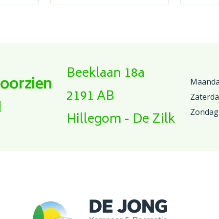
Beeklaan 18a
voorzien
Maandag
2191 AB
Zaterd
!
Zondag
Hillegom - De Zilk