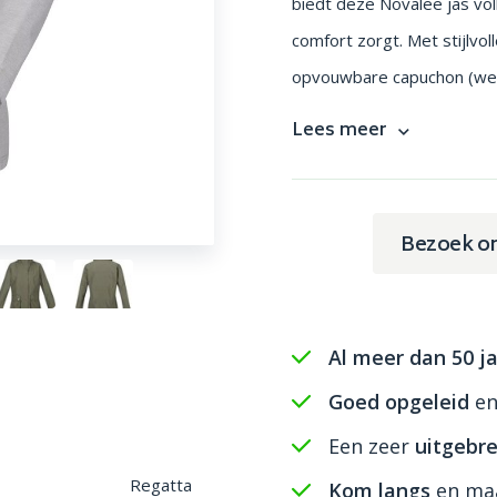
biedt deze Novalee jas vol
comfort zorgt. Met stijlvol
opvouwbare capuchon (welke
Lees meer
Bezoek o
Al meer dan 50 ja
Goed opgeleid
e
Een zeer
uitgebre
Regatta
Kom langs
en maa