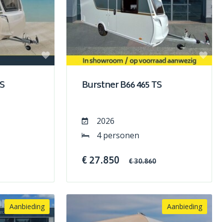
TS
Burstner B66 465 TS
2026
4 personen
€ 27.850
€ 30.860
Aanbieding
Aanbieding