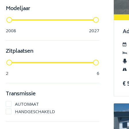
Kabe
Modeljaar
Kip
Knaus
Kulba
Ad
2008
2027
Laika
Lmc
Zitplaatsen
PÖssl
Rapido
Sprite
2
6
Tabbert
Volkswagen
€ 
Transmissie
AUTOMAAT
HANDGESCHAKELD