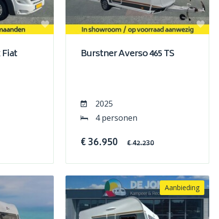
 Fiat
Burstner Averso 465 TS
2025
4 personen
€ 36.950
€ 42.230
Aanbieding