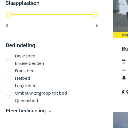
Slaapplaatsen
2
6
Bedindeling
Bu
Dwarsbed
Enkele bedden
Frans bed
Hefbed
Lengtebed
€ 
Ombouw zitgroep tot bed
Queensbed
Slaapdak
Meer bedindeling
Stapelbed
V-bed (Groot 2 persoons, éénvoudig te
betreden)