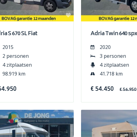
ria S 670 SL Fiat
Adria Twin 640 spx
2015
2020
2 personen
3 personen
4 zitplaatsen
4 zitplaatsen
98.919 km
41.718 km
54.950
€ 54.450
€ 56.950