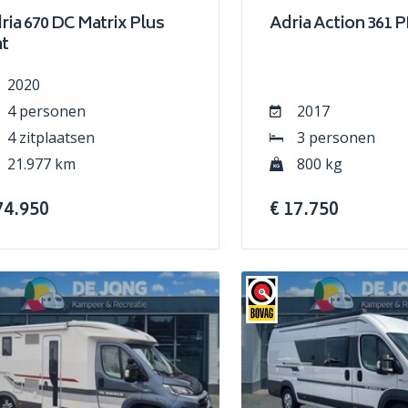
ria 670 DC Matrix Plus
Adria Action 361 
at
2020
4 personen
2017
4 zitplaatsen
3 personen
21.977 km
800 kg
74.950
€ 17.750