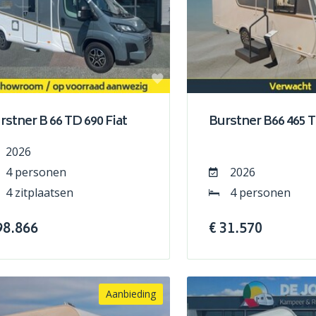
rstner B 66 TD 690 Fiat
Burstner B66 465 
2026
4 personen
2026
4 zitplaatsen
4 personen
98.866
€ 31.570
Aanbieding