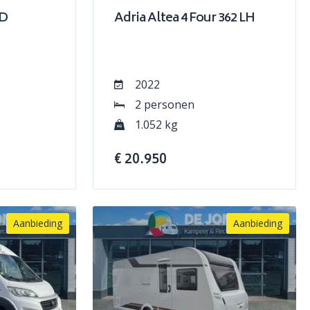
PD
Adria Altea 4 Four 362 LH
2022
2 personen
1.052 kg
€ 20.950
Aanbieding
Aanbieding