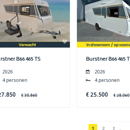
rstner B66 465 TS
Burstner B66 465 
2026
2026
4 personen
4 personen
27.850
€ 25.500
€ 30.860
€ 28.060
1
2
3