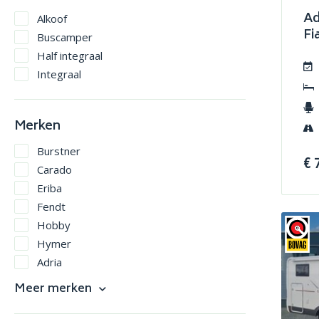
Ad
Alkoof
Fi
Buscamper
Half integraal
Integraal
Merken
Burstner
€ 
Carado
Eriba
Fendt
Hobby
Hymer
Adria
Carthago
Meer merken
Crosscamp
Dethleffs