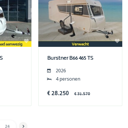
TS
Burstner B66 465 TS
2026
4 personen
€ 28.250
€ 31.570
24