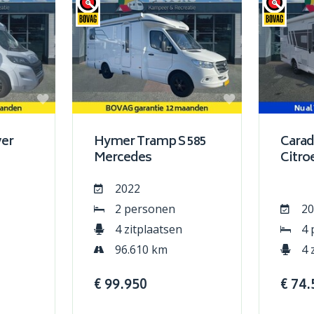
ver
Hymer Tramp S 585
Carad
Mercedes
Citro
2022
2 personen
20
4 zitplaatsen
4 
96.610 km
4 
€ 99.950
€ 74.