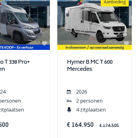
Aanbieding
o T 338 Pro+
Hymer B MC T 600
en
Mercedes
24
2026
personen
2 personen
zitplaatsen
4 zitplaatsen
500
€ 164.950
€ 174.505