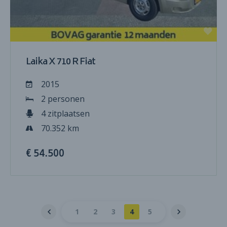
Laika X 710 R Fiat
2015
2 personen
4 zitplaatsen
70.352 km
€ 54.500
1
2
3
4
5