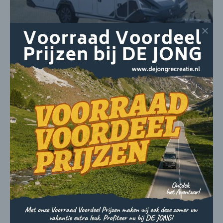
Knaus Sport & Fun Black Sel. 480 QL
2023
4 personen
1.130 kg
€ 26.950