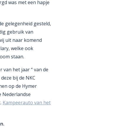
orgd was met een hapje
e gelegenheid gesteld,
dig gebruik van
ij uit naar komend
lary, welke ook
room staan.
 van het jaar “ van de
 deze bij de NKC
men op de Hymer
de Nederlandse
k.
Kampeerauto van het
n.