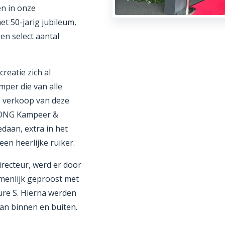
n in onze
t 50-jarig jubileum,
en select aantal
eatie zich al
mper die van alle
e verkoop van deze
 JONG Kampeer &
daan, extra in het
een heerlijke ruiker.
recteur, werd er door
menlijk geproost met
re S. Hierna werden
van binnen en buiten.