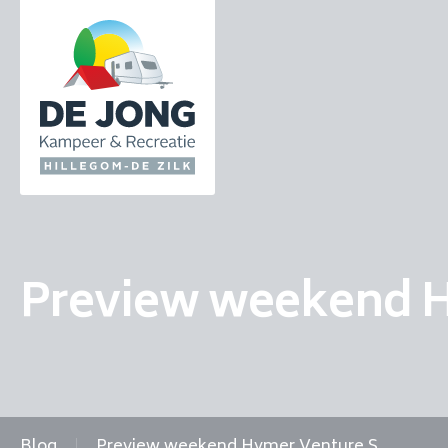
Preview weekend H
Blog
Preview weekend Hymer Venture S.