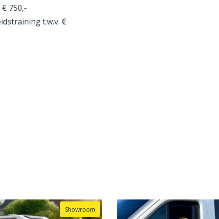
 € 750,-
straining t.w.v. €
Showroom