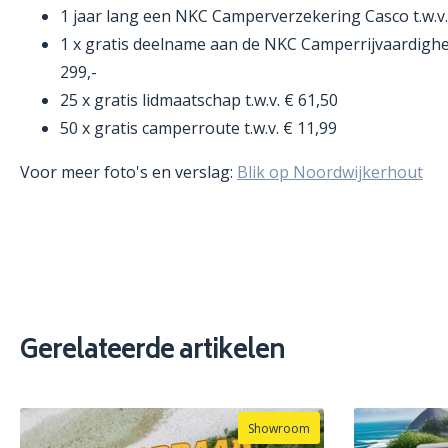
1 jaar lang een NKC Camperverzekering Casco t.w.v.
1 x gratis deelname aan de NKC Camperrijvaardigheid
299,-
25 x gratis lidmaatschap t.w.v. € 61,50
50 x gratis camperroute t.w.v. € 11,99
Voor meer foto's en verslag:
Blik op Noordwijkerhout
Gerelateerde artikelen
Showroom