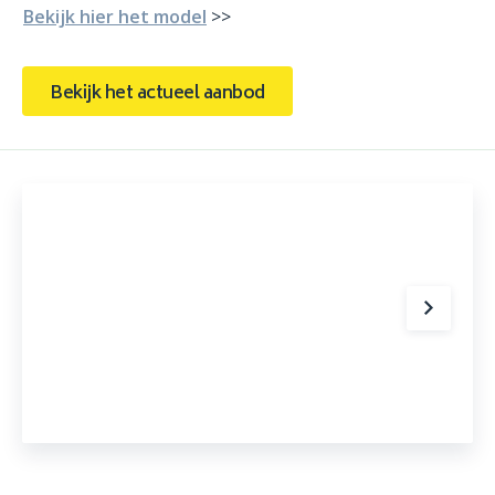
Bekijk hier het model
>>
Bekijk het actueel aanbod
Burstner B66 510 TK Averso Plus