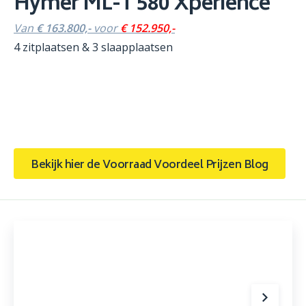
Hymer ML-T 580 Xperience
Van
€ 163.800,-
voor
€ 152.950,-
4 zitplaatsen & 3 slaapplaatsen
Bekijk hier de Voorraad Voordeel Prijzen Blog
Burstner B66 TD 690 Fiat