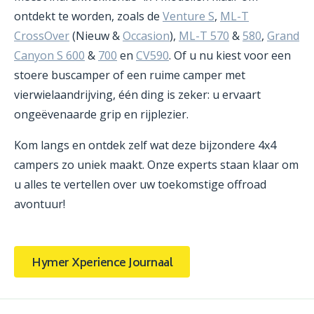
ontdekt te worden, zoals de
Venture S
,
ML-T
CrossOver
(Nieuw &
Occasion
),
ML-T 570
&
580
,
Grand
Canyon S 600
&
700
en
CV590
. Of u nu kiest voor een
stoere buscamper of een ruime camper met
vierwielaandrijving, één ding is zeker: u ervaart
ongeëvenaarde grip en rijplezier.
Kom langs en ontdek zelf wat deze bijzondere 4x4
campers zo uniek maakt. Onze experts staan klaar om
u alles te vertellen over uw toekomstige offroad
avontuur!
Hymer Xperience Journaal