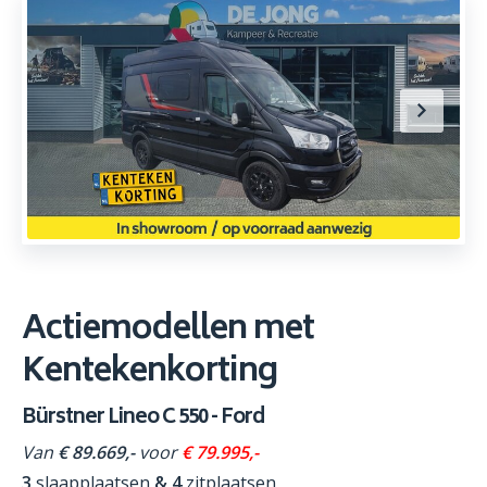
Actiemodellen met
Kentekenkorting
Bürstner Lineo C 550 - Ford
Van
€ 89.669,-
voor
€ 79.995,-
3
slaapplaatsen
& 4
zitplaatsen