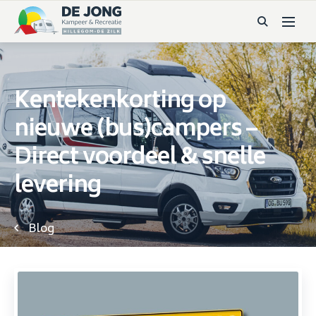
Kentekenkorting op
nieuwe (bus)campers –
Direct voordeel & snelle
levering
Blog