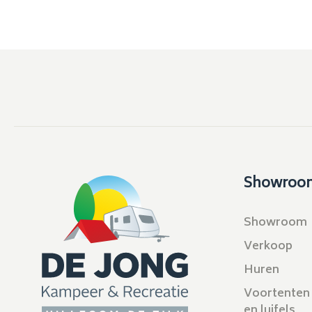
Showroo
Showroom
Verkoop
Huren
Voortenten
en luifels