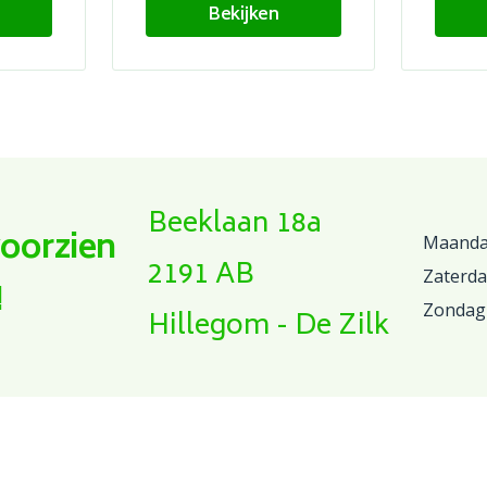
Bekijken
Beeklaan 18a
voorzien
Maandag
2191 AB
Zaterd
!
Zondag
Hillegom - De Zilk