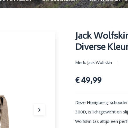
en parasols
Opstapjes
Jack Wolfski
Diverse Kleu
Merk: Jack Wolfskin
€ 49,99
Deze Honigberg-schoudert
300D, is lichtgewicht en s
Wolfskin tas altijd een pe