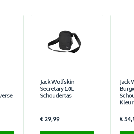
Jack Wolfskin
Jack 
Secretary 1.0L
Burg
verse
Schoudertas
Schou
Kleur
€ 29,99
€ 54,