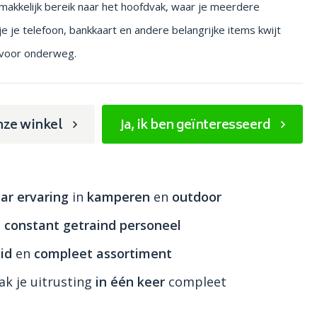
e makkelijk bereik naar het hoofdvak, waar je meerdere
e je telefoon, bankkaart en andere belangrijke items kwijt
s voor onderweg.
nze winkel
Ja, ik ben geïnteresseerd
ar ervaring
in
kamperen
en
outdoor
n
constant getraind personeel
id
en
compleet assortiment
k je uitrusting
in één keer
compleet