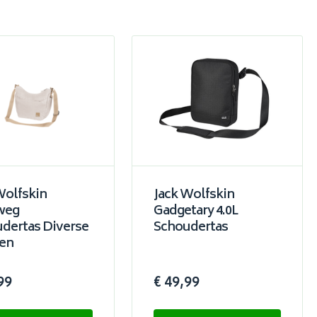
Wolfskin
Jack Wolfskin
weg
Gadgetary 4.0L
dertas Diverse
Schoudertas
en
99
€ 49,99