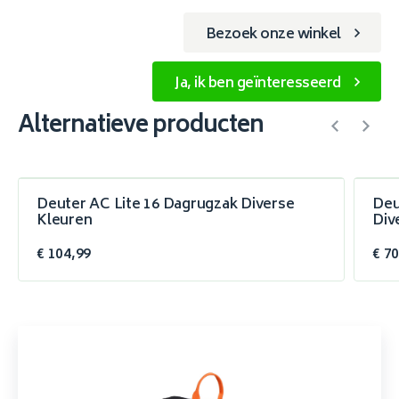
Bezoek onze winkel
Ja, ik ben geïnteresseerd
Alternatieve producten
Deuter AC Lite 16 Dagrugzak Diverse
Deu
Kleuren
Div
€ 104,99
€ 7