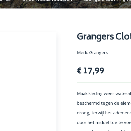
en parasols
Opstapjes
Grangers Clo
Merk: Grangers
€ 17,99
Maak kleding weer wateraf
beschermd tegen de eleme
droog, terwijl het ademen
door het middel toe te vo