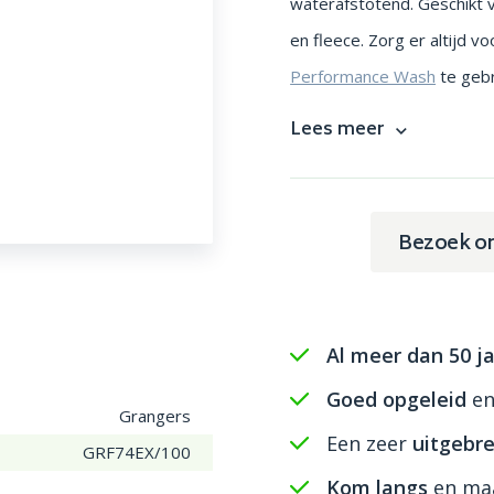
waterafstotend. Geschikt v
en fleece. Zorg er altijd v
Performance Wash
te gebr
Lees meer
Bezoek o
Al meer dan 50 ja
Goed opgeleid
e
Grangers
Een zeer
uitgebre
GRF74EX/100
Kom langs
en maa