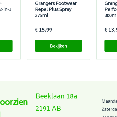
+
Grangers Footwear
Grang
2-in-1
Repel Plus Spray
Perf
275ml
300m
€ 15,99
€ 13,
Bekijken
Beeklaan 18a
voorzien
Maandag
2191 AB
Zaterd
!