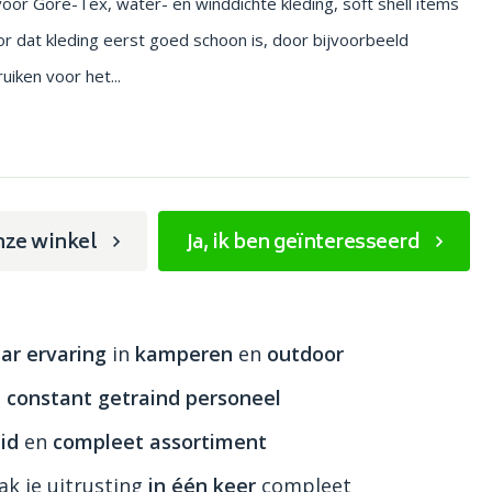
oor Gore-Tex, water- en winddichte kleding, soft shell items
oor dat kleding eerst goed schoon is, door bijvoorbeeld
uiken voor het...
nze winkel
Ja, ik ben geïnteresseerd
ar ervaring
in
kamperen
en
outdoor
n
constant getraind personeel
id
en
compleet assortiment
k je uitrusting
in één keer
compleet