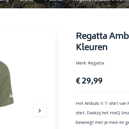
en parasols
Opstapjes
Regatta Ambu
Kleuren
Merk: Regatta
€ 29,99
Het Ambulo II T-shirt van 
shirt. Dankzij het HeiQ Sm
beweegt met je mee en gee