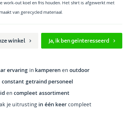
je work-out koel en fris houden. Het shirt is afgewerkt met
aakt van gerecycled materiaal.
nze winkel
Ja, ik ben geïnteresseerd
ar ervaring
in
kamperen
en
outdoor
n
constant getraind personeel
id
en
compleet assortiment
k je uitrusting
in één keer
compleet