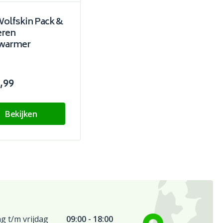
Wolfskin Pack &
eren
warmer
,99
Bekijken
 t/m vrijdag
09:00 - 18:00