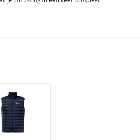
k je uitrusting
in één keer
compleet