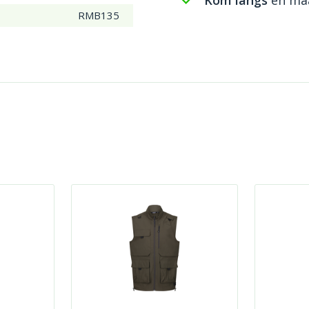
Kom langs
en maa
RMB135