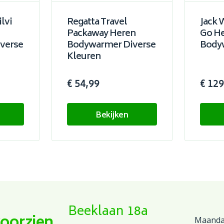
lvi
Regatta Travel
Jack 
Packaway Heren
Go H
verse
Bodywarmer Diverse
Body
Kleuren
€ 54,99
€ 129
Bekijken
Beeklaan 18a
voorzien
Maandag