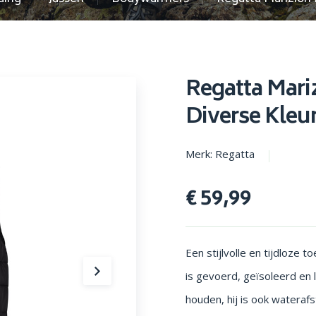
en parasols
Opstapjes
Regatta Mar
Diverse Kleu
Merk: Regatta
€ 59,99
Een stijlvolle en tijdloze
is gevoerd, geïsoleerd en 
houden, hij is ook watera