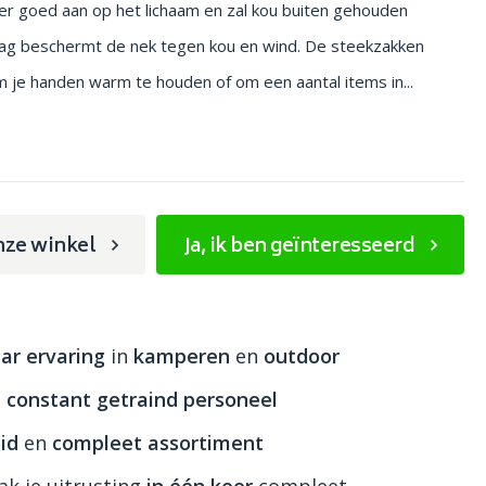
r goed aan op het lichaam en zal kou buiten gehouden
ag beschermt de nek tegen kou en wind. De steekzakken
 je handen warm te houden of om een aantal items in...
nze winkel
Ja, ik ben geïnteresseerd
ar ervaring
in
kamperen
en
outdoor
n
constant getraind personeel
id
en
compleet assortiment