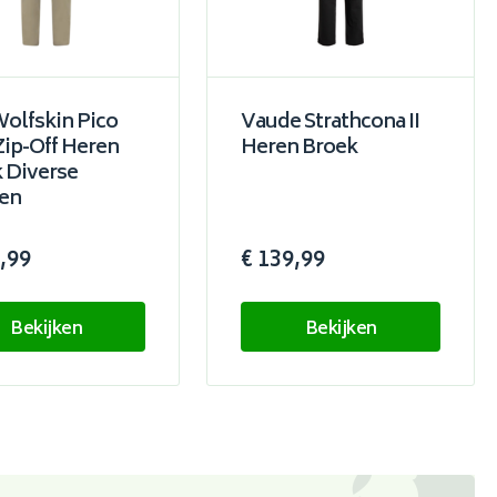
Wolfskin Pico
Vaude Strathcona II
 Zip-Off Heren
Heren Broek
 Diverse
en
,99
€ 139,99
Bekijken
Bekijken