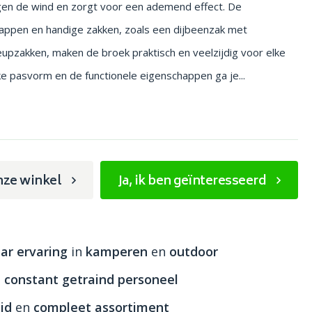
gen de wind en zorgt voor een ademend effect. De
appen en handige zakken, zoals een dijbeenzak met
heupzakken, maken de broek praktisch en veelzijdig voor elke
eke pasvorm en de functionele eigenschappen ga je...
nze winkel
Ja, ik ben geïnteresseerd
ar ervaring
in
kamperen
en
outdoor
n
constant getraind personeel
id
en
compleet assortiment