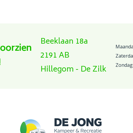
Beeklaan 18a
voorzien
Maandag
2191 AB
Zaterd
!
Zondag
Hillegom - De Zilk