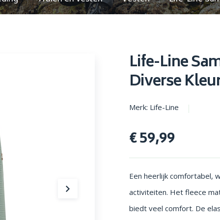
en parasols
Opstapjes
Life-Line Sa
Diverse Kleu
Merk: Life-Line
€ 59,99
Een heerlijk comfortabel,
activiteiten. Het fleece ma
biedt veel comfort. De el