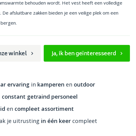
aamswarmte behouden wordt. Het vest heeft een volledige
t. De afsluitbare zakken bieden je een veilige plek om een
e bergen.
nze winkel
Ja, ik ben geïnteresseerd
ar ervaring
in
kamperen
en
outdoor
n
constant getraind personeel
id
en
compleet assortiment
k je uitrusting
in één keer
compleet