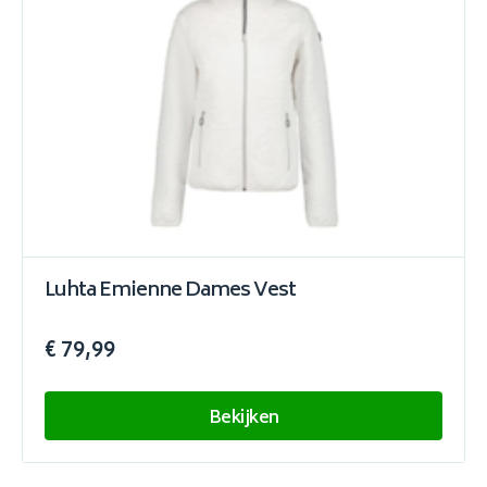
Luhta Emienne Dames Vest
€ 79,99
Bekijken