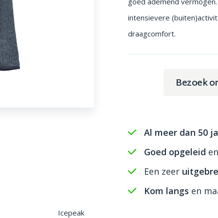
goed ademend vermogen. D
intensievere (buiten)activ
draagcomfort.
Bezoek o
Al meer dan 50 ja
Goed opgeleid
e
Een zeer
uitgebre
Kom langs
en maa
Icepeak