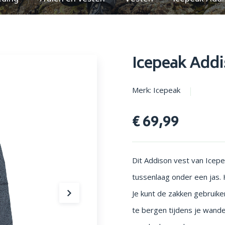
en parasols
Opstapjes
Icepeak Add
Merk: Icepeak
€ 69,99
Dit Addison vest van Icepe
tussenlaag onder een jas. 
Je kunt de zakken gebruik
te bergen tijdens je wande