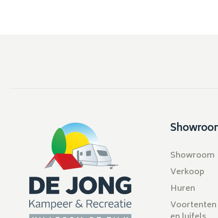
Showroo
Showroom
Verkoop
Huren
Voortenten
en luifels