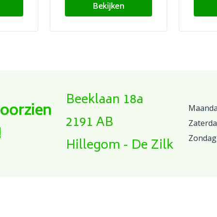
Bekijken
Beeklaan 18a
voorzien
Maandag
2191 AB
Zaterd
!
Zondag
Hillegom - De Zilk