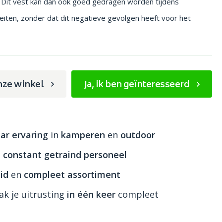
it vest kan dan ook goed gedragen worden tijdens
iteiten, zonder dat dit negatieve gevolgen heeft voor het
nze winkel
Ja, ik ben geïnteresseerd
ar ervaring
in
kamperen
en
outdoor
n
constant getraind personeel
id
en
compleet assortiment
k je uitrusting
in één keer
compleet