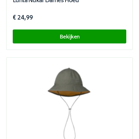
Luhta Nukar Dames Hoed
€ 24,99
Bekijken