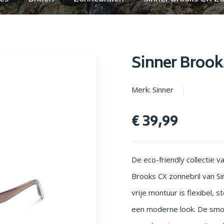
en parasols
Opstapjes
Sinner Brook
Merk: Sinner
€ 39,99
De eco-friendly collectie v
Brooks CX zonnebril van S
vrije montuur is flexibel, 
een moderne look. De smo