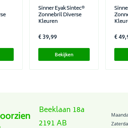
Sinner Eyak Sintec®
Sinne
rse
Zonnebril Diverse
Zonne
Kleuren
Kleur
€ 39,99
€ 49,
Bekijken
Beeklaan 18a
voorzien
Maandag
2191 AB
Zaterd