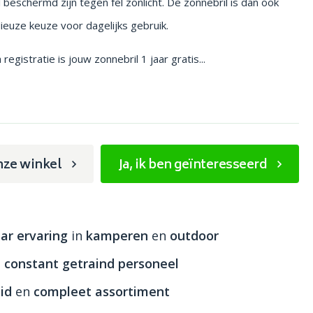
beschermd zijn tegen fel zonlicht. De zonnebril is dan ook
euze keuze voor dagelijks gebruik.
egistratie is jouw zonnebril 1 jaar gratis...
nze winkel
Ja, ik ben geïnteresseerd
ar ervaring
in
kamperen
en
outdoor
n
constant getraind personeel
id
en
compleet assortiment