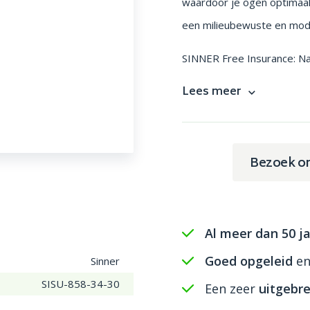
waardoor je ogen optimaal 
een milieubewuste en modi
SINNER Free Insurance: Na r
Lees meer
Bezoek o
Al meer dan 50 ja
Goed opgeleid
e
Sinner
SISU-858-34-30
Een zeer
uitgebre