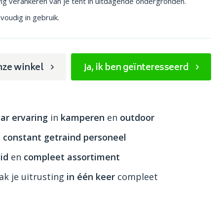
evig verankeren van je tent in uitdagende ondergronden.
oudig in gebruik.
nze winkel
Ja, ik ben geïnteresseerd
ar ervaring
in
kamperen
en
outdoor
n
constant getraind personeel
id
en
compleet assortiment
k je uitrusting
in één keer
compleet