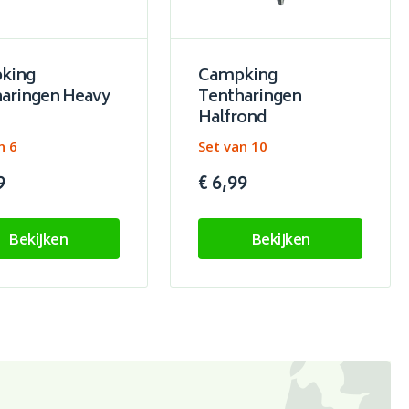
king
Campking
aringen Heavy
Tentharingen
Halfrond
n 6
Set van 10
9
€ 6,99
Bekijken
Bekijken