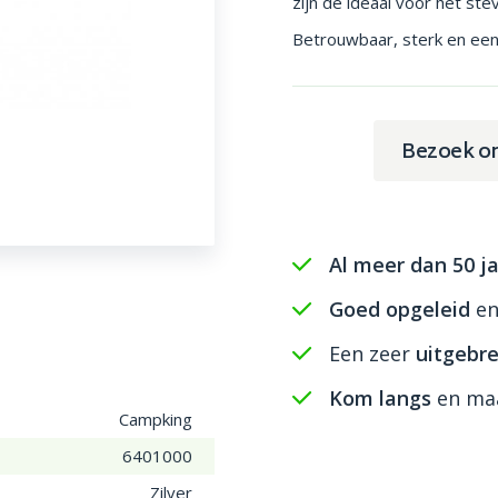
zijn de ideaal voor het st
Betrouwbaar, sterk en eenv
Bezoek o
Al meer dan 50 ja
Goed opgeleid
e
Een zeer
uitgebre
Kom langs
en maa
Campking
6401000
Zilver