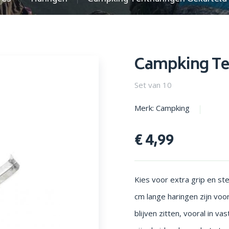
en parasols
Opstapjes
Campking Te
Set van 10
Merk: Campking
€ 4,99
Kies voor extra grip en s
cm lange haringen zijn voo
blijven zitten, vooral in 