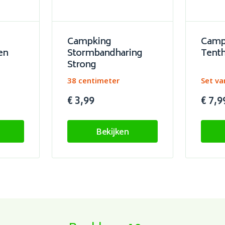
Campking
Camp
en
Stormbandharing
Tenth
Strong
38 centimeter
Set va
€ 3,99
€ 7,9
Bekijken