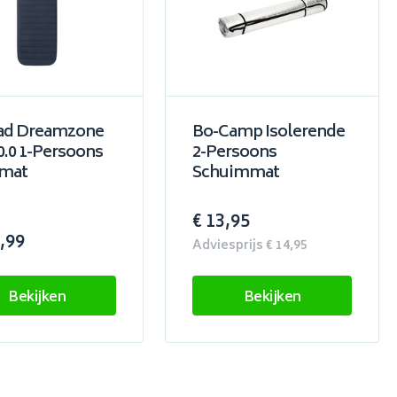
d Dreamzone
Bo-Camp Isolerende
.0 1-Persoons
2-Persoons
pmat
Schuimmat
€ 13,95
,99
Adviesprijs € 14,95
Bekijken
Bekijken