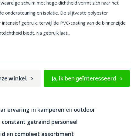
waardige schuim met hoge dichtheid vormt zich naar het
e ondersteuning en isolatie. De slijtvaste polyester
r intensief gebruik, terwijl de PVC-coating aan de binnenzijde
dichtheid biedt. Na gebruik laat...
nze winkel
Ja, ik ben geïnteresseerd
ar ervaring
in
kamperen
en
outdoor
n
constant getraind personeel
id
en
compleet assortiment