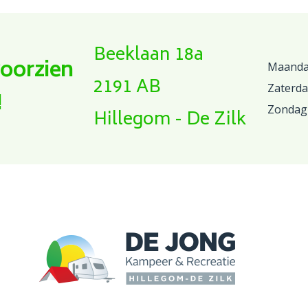
Beeklaan 18a
voorzien
Maandag
2191 AB
Zaterd
!
Zondag
Hillegom - De Zilk