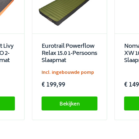
 Livy
Eurotrail Powerflow
Noma
O 2-
Relax 15.0 1-Persoons
XW 10
pmat
Slaapmat
Slaa
Incl. ingebouwde pomp
€ 199,99
€ 149
Bekijken