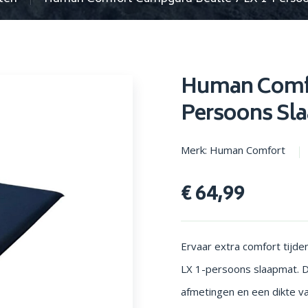
en parasols
Opstapjes
Human Comfo
Persoons Sl
Merk: Human Comfort
€ 64,99
Ervaar extra comfort tij
LX 1-persoons slaapmat. D
afmetingen en een dikte v