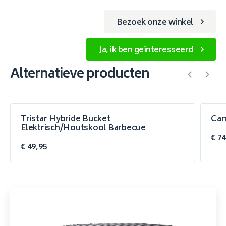
Bezoek onze winkel
Ja, ik ben geïnteresseerd
Alternatieve producten
Tristar Hybride Bucket
Cam
Elektrisch/Houtskool Barbecue
€ 74
€ 49,95