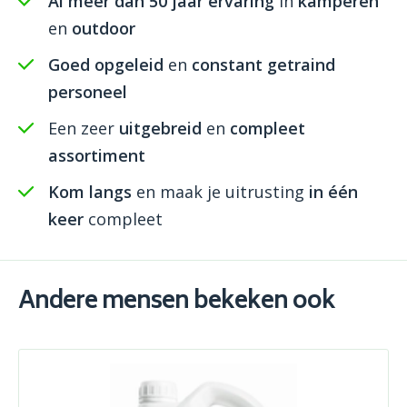
Al meer dan 50 jaar ervaring
in
kamperen
en
outdoor
Goed opgeleid
en
constant getraind
personeel
Een zeer
uitgebreid
en
compleet
assortiment
Kom langs
en maak je uitrusting
in één
keer
compleet
Andere mensen bekeken ook