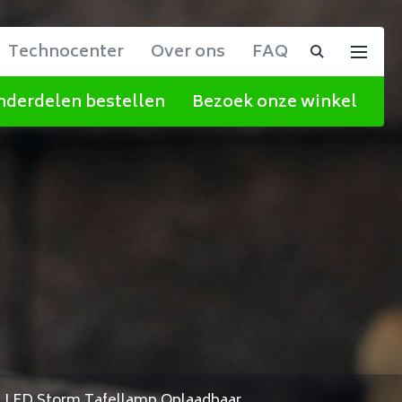
Technocenter
Over ons
FAQ
nderdelen bestellen
Bezoek onze winkel
Kampeerstoelen
Rugzakken en tassen
Verwarmen
Campingtafels
Reisaccessoires
Gasflessen en
zakken & tassen
Kampeerstoelen
Lowa
Verlichting
gasaccessoires
Campingkasten
(Thermos)flessen en -bakjes
ndelstokken
Campingtafels
Icepeak
Techniek
Techniek en
Bolderwagens
EHBO
accessoires
titools
Campingkasten
Jack Wolfskin
Gas
Zakmessen en multitools
Lampen en
ijk alles >
Bekijk alles >
Bekijk alles >
Bekijk alles >
Wandelstokken
verlichting
il LED Storm Tafellamp Oplaadbaar