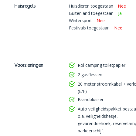
Huisregels
Huisdieren toegestaan
Nee
Buitenland toegestaan
Ja
Wintersport
Nee
Festivals toegestaan
Nee
Voorzieningen
Rol camping toiletpapier
2 gasflessen
20 meter stroomkabel + verl
(E/F)
Brandblusser
Auto veiligheidspakket bestaa
o.a. veiligheidshesje,
gevarendriehoek, reservelam
parkeerschijf.