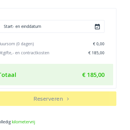
uursom (
0
dagen)
€ 0,00
itgifte,- en contractkosten
€ 185,00
Totaal
€ 185,00
Reserveren
olledig
kilometervrij