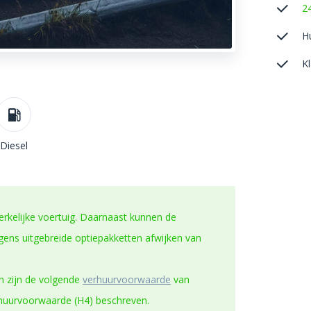
2
H
K
Diesel
erkelijke voertuig. Daarnaast kunnen de
ns uitgebreide optiepakketten afwijken van
n zijn de volgende
verhuurvoorwaarde
van
rhuurvoorwaarde (H4) beschreven.