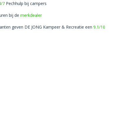
4/7
Pechhulp bij campers
uren bij de
merkdealer
lanten geven DE JONG Kampeer & Recreatie een
9.1/10