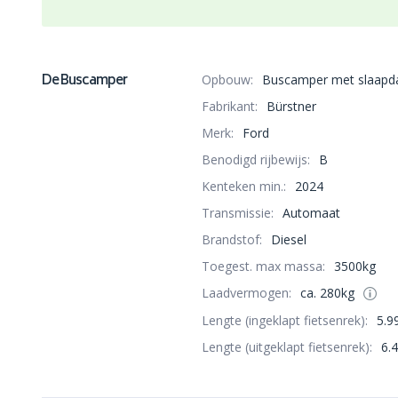
De Buscamper
Opbouw:
Buscamper met slaapd
Fabrikant:
Bürstner
Merk:
Ford
Benodigd rijbewijs:
B
Kenteken min.:
2024
Transmissie:
Automaat
Brandstof:
Diesel
Toegest. max massa:
3500kg
Laadvermogen:
ca. 280kg
Lengte (ingeklapt fietsenrek):
5.9
Lengte (uitgeklapt fietsenrek):
6.