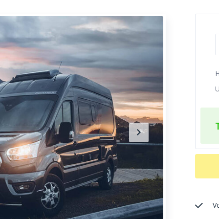
H
U
V