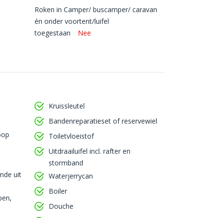
Roken in Camper/ buscamper/ caravan
én onder voortent/luifel
toegestaan
Nee
Kruissleutel
Bandenreparatieset of reservewiel
oop
Toiletvloeistof
Uitdraailuifel incl. rafter en
stormband
nde uit
Waterjerrycan
Boiler
pen,
Douche