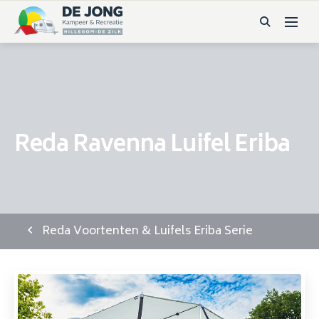
Reda Ravenna Luifel Eriba
Reda Voortenten & Luifels Eriba Serie