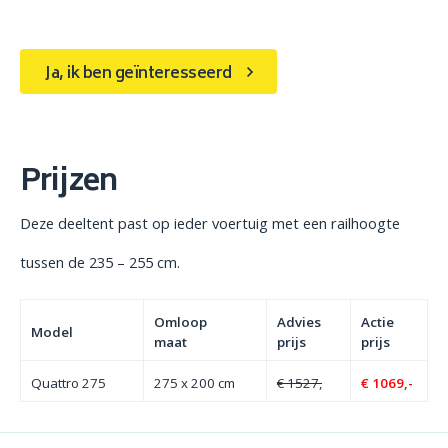
Ja, ik ben geïnteresseerd
Prijzen
Deze deeltent past op ieder voertuig met een railhoogte
tussen de 235 – 255 cm.
Omloop
Advies
Actie
Model
maat
prijs
prijs
Quattro 275
275 x 200 cm
€ 1527,
€ 1069,-