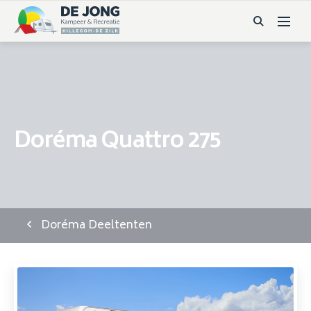
Doréma Quattro 275
Doréma Deeltenten