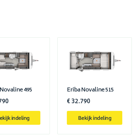
 Novaline 495
Eriba Novaline 515
790
€ 32.790
ekijk indeling
Bekijk indeling