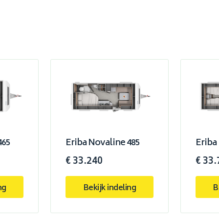
465
Eriba Novaline 485
Eriba
€ 33.240
€ 33.
ng
Bekijk indeling
B