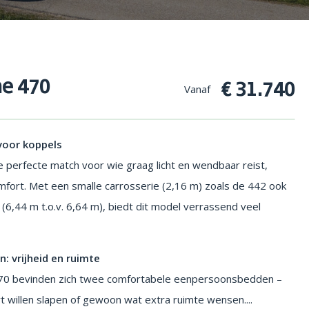
Foto: Eri
ne 470
€ 31.740
Vanaf
 voor koppels
e perfecte match voor wie graag licht en wendbaar reist,
mfort. Met een smalle carrosserie (2,16 m) zoals de 442 ook
 (6,44 m t.o.v. 6,64 m), biedt dit model verrassend veel
 vrijheid en ruimte
 470 bevinden zich twee comfortabele eenpersoonsbedden –
rt willen slapen of gewoon wat extra ruimte wensen....