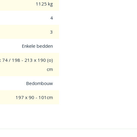
1125 kg
4
3
Enkele bedden
 74 / 198 - 213 x 190 (o)
cm
Bedombouw
197 x 90 - 101cm