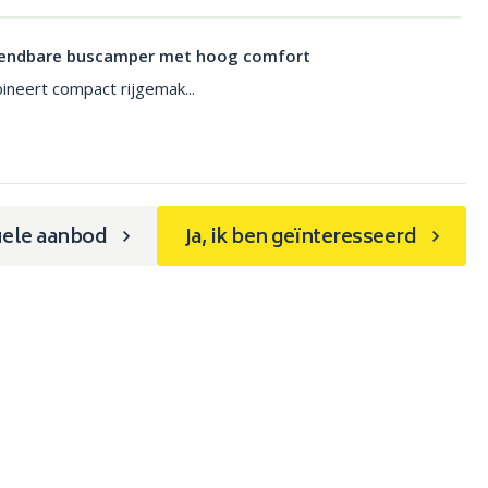
endbare buscamper met hoog comfort
neert compact rijgemak...
uele aanbod
Ja, ik ben geïnteresseerd