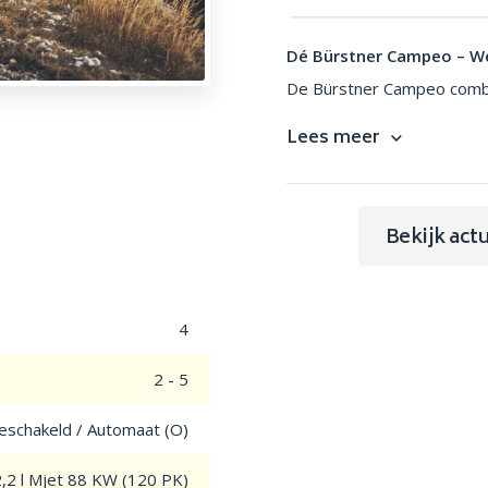
Dé Bürstner Campeo – W
De Bürstner Campeo combi
Lees meer
Bekijk act
4
2 - 5
schakeld / Automaat (O)
2,2 l Mjet 88 KW (120 PK)