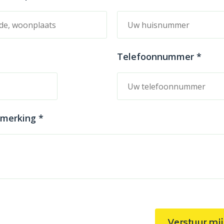
Telefoonnummer *
pmerking *
Verstuur mij