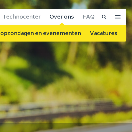
Technocenter
Over ons
FAQ
opzondagen en evenementen
Vacatures