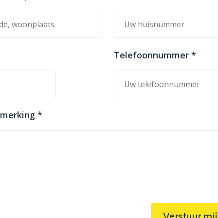
Telefoonnummer *
pmerking *
Verstuur mij