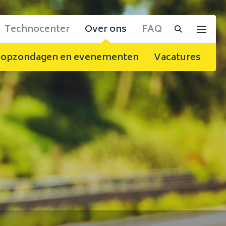
Technocenter
Over ons
FAQ
opzondagen en evenementen
Vacatures