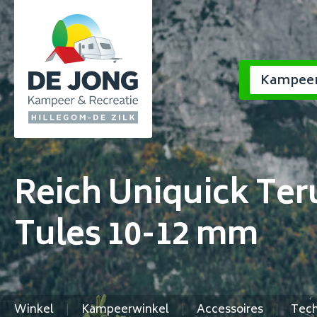
Kampeer
Keuken e
Laarzen
huishoude
Wandelsc
Huishoude
Barbecue
Herensch
Reich Uniquick Ter
Sandalen 
Barbecue
Damessc
Pantoffel
Tules 10-12 mm
Kooktoest
Accessoir
Accessoir
Bekijk all
Bekijk all
Winkel
Kampeerwinkel
Accessoires
Tech