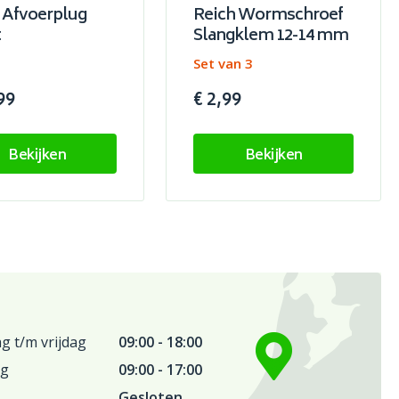
 Afvoerplug
Reich Wormschroef
t
Slangklem 12-14 mm
Set van 3
99
€ 2,99
Bekijken
Bekijken
 t/m vrijdag
09:00 - 18:00
ag
09:00 - 17:00
Gesloten