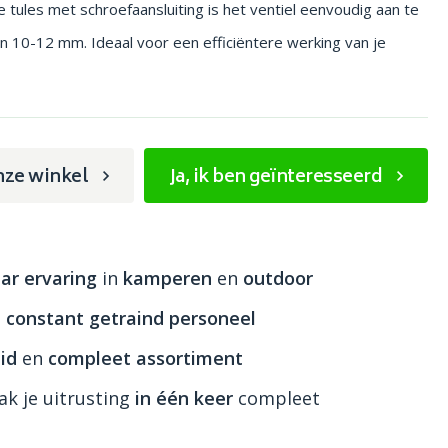
e tules met schroefaansluiting is het ventiel eenvoudig aan te
n 10-12 mm. Ideaal voor een efficiëntere werking van je
nze winkel
Ja, ik ben geïnteresseerd
ar ervaring
in
kamperen
en
outdoor
n
constant getraind personeel
id
en
compleet assortiment
k je uitrusting
in één keer
compleet