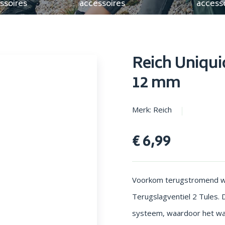
ssoires
accessoires
access
en parasols
Opstapjes
Reich Uniquic
12 mm
Merk: Reich
€ 6,99
Voorkom terugstromend wate
Terugslagventiel 2 Tules. 
systeem, waardoor het water